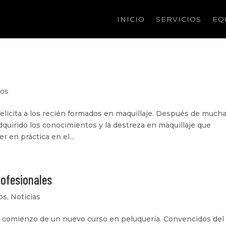
INICIO
SERVICIOS
EQ
sos
felicita a los recién formados en maquillaje. Después de much
dquirido los conocimientos y la destreza en maquillaje que
en práctica en el...
ofesionales
os
,
Noticias
el comienzo de un nuevo curso en peluquería. Convencidos del